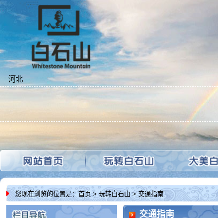
河北
穿衣
您现在浏览的位置是：
首页
> 玩转白石山 > 交通指南
交通指南
【
自驾路线
】
自驾白石山路
舌尖美食