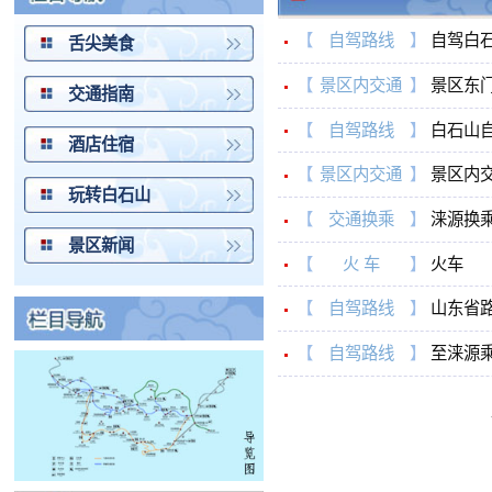
【
景区内交通
】
景区东门交通
交通指南
【
自驾路线
】
白石山自驾游
酒店住宿
【
景区内交通
】
景区内交通
玩转白石山
【
交通换乘
】
涞源换乘到白
景区新闻
【
火 车
】
火车
【
自驾路线
】
山东省路书
【
自驾路线
】
至涞源乘车路
共8条