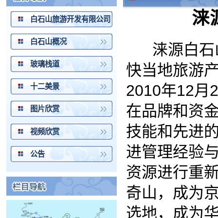
白石山概况
涞源白石山旅
玻璃栈道
快当地旅游产业
2010年12月
十二美景
在品牌和资金方
图片欣赏
技能和先进的管
视频欣赏
进管理经验与资
公告
资源进行重新整
奇山，成为京、
选地，成为华北
誉度较高的一流