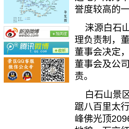
涞源白石山旅
理负责制，董事
董事会决定，由
董事会及公司经
责。
白石山景区位
踞八百里太行山
峰佛光顶209
地貌、万亩红桦
谷、八十一峰，
大特点，被誉为
地质公园、国家